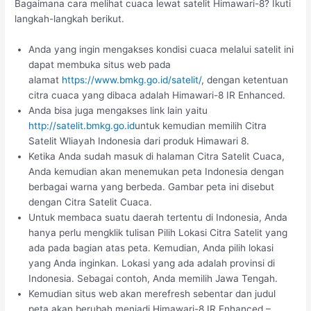
Bagaimana cara melihat cuaca lewat satelit Himawari-8? Ikuti
langkah-langkah berikut.
Anda yang ingin mengakses kondisi cuaca melalui satelit ini
dapat membuka situs web pada
alamat
https://www.bmkg.go.id/satelit/
, dengan ketentuan
citra cuaca yang dibaca adalah Himawari-8 IR Enhanced.
Anda bisa juga mengakses link lain yaitu
http://satelit.bmkg.go.id
untuk kemudian memilih Citra
Satelit Wliayah Indonesia dari produk Himawari 8.
Ketika Anda sudah masuk di halaman Citra Satelit Cuaca,
Anda kemudian akan menemukan peta Indonesia dengan
berbagai warna yang berbeda. Gambar peta ini disebut
dengan Citra Satelit Cuaca.
Untuk membaca suatu daerah tertentu di Indonesia, Anda
hanya perlu mengklik tulisan Pilih Lokasi Citra Satelit yang
ada pada bagian atas peta. Kemudian, Anda pilih lokasi
yang Anda inginkan. Lokasi yang ada adalah provinsi di
Indonesia. Sebagai contoh, Anda memilih Jawa Tengah.
Kemudian situs web akan merefresh sebentar dan judul
peta akan berubah menjadi Himawari-8 IR Enhanced –