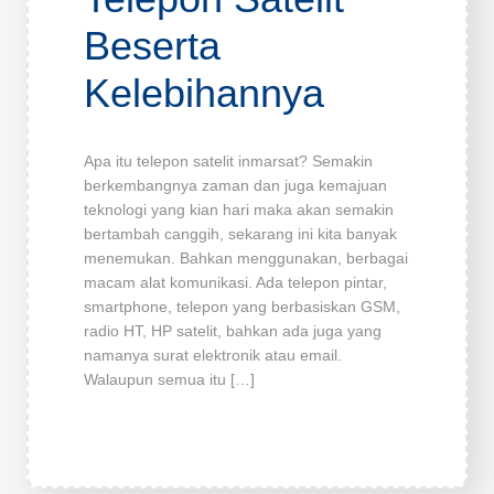
Beserta
Kelebihannya
Apa itu telepon satelit inmarsat? Semakin
berkembangnya zaman dan juga kemajuan
teknologi yang kian hari maka akan semakin
bertambah canggih, sekarang ini kita banyak
menemukan. Bahkan menggunakan, berbagai
macam alat komunikasi. Ada telepon pintar,
smartphone, telepon yang berbasiskan GSM,
radio HT, HP satelit, bahkan ada juga yang
namanya surat elektronik atau email.
Walaupun semua itu […]