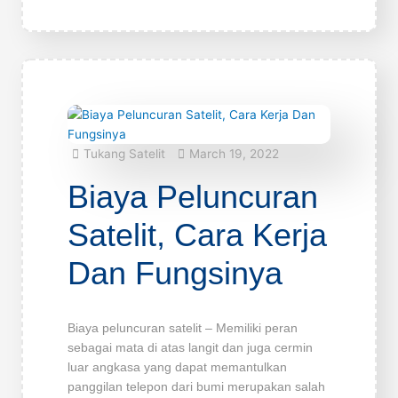
Tukang Satelit
March 19, 2022
Biaya Peluncuran
Satelit, Cara Kerja
Dan Fungsinya
Biaya peluncuran satelit – Memiliki peran
sebagai mata di atas langit dan juga cermin
luar angkasa yang dapat memantulkan
panggilan telepon dari bumi merupakan salah