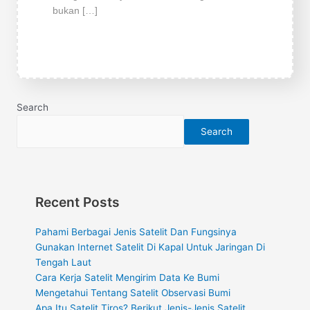
bukan […]
Search
Search
Recent Posts
Pahami Berbagai Jenis Satelit Dan Fungsinya
Gunakan Internet Satelit Di Kapal Untuk Jaringan Di
Tengah Laut
Cara Kerja Satelit Mengirim Data Ke Bumi
Mengetahui Tentang Satelit Observasi Bumi
Apa Itu Satelit Tiros? Berikut Jenis-Jenis Satelit