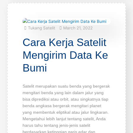
Tukang Satelit
March 21, 2022
Cara Kerja Satelit
Mengirim Data Ke
Bumi
Satelit merupakan suatu benda yang bergerak
mengitari benda yang lain dalam jalur yang
bisa diprediksi atau orbit, atau singkatnya tiap
benda angkasa bergerak mengitari planet
yang membentuk eliptikal atau jalur lingkaran.
Mengetahui lebih lanjut tentang satelit, Anda
harus tahu tentang jenis-jenis satelit
berdasarkan ketinggian garis edar dan