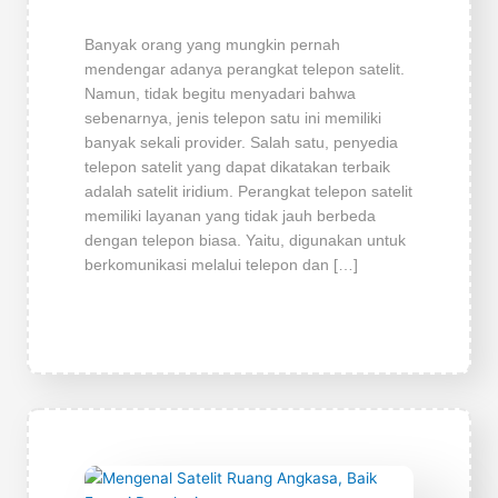
Banyak orang yang mungkin pernah
mendengar adanya perangkat telepon satelit.
Namun, tidak begitu menyadari bahwa
sebenarnya, jenis telepon satu ini memiliki
banyak sekali provider. Salah satu, penyedia
telepon satelit yang dapat dikatakan terbaik
adalah satelit iridium. Perangkat telepon satelit
memiliki layanan yang tidak jauh berbeda
dengan telepon biasa. Yaitu, digunakan untuk
berkomunikasi melalui telepon dan […]