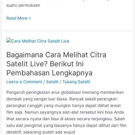
suatu permukaan
Read More »
Bagaimana
Cara
Bagaimana Cara Melihat Citra
Melihat
Citra
Satelit Live? Berikut Ini
Satelit
Pembahasan Lengkapnya
Live?
Berikut
Leave a Comment
/
Satelit
/
Tukang Satelit
Ini
Pengaruh peningkatan arus globalisasi memang memberikan
Pembahasan
dampak yang sangat luar biasa. Banyak sekali perangkat-
Lengkapnya
perangkat canggih yang mungkin hanya dapat dilihat lewat
film saja. Namun sayangnya alat-alat tersebut kini bisa Anda
lihat secara nyata dan bisa di akses secara terjangkau. Salah
satu alat pengintai yang biasanya hanya dapat dilihat dari film
detektif, sekarang sudah ada wujud