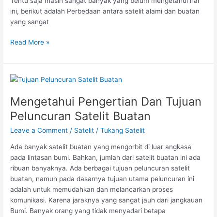
Tentu saja masih sangat banyak yang belum mengetahui hal
ini, berikut adalah Perbedaan antara satelit alami dan buatan
yang sangat
Read More »
Mengetahui
Pengertian
Mengetahui Pengertian Dan Tujuan
Dan
Tujuan
Peluncuran Satelit Buatan
Peluncuran
Leave a Comment
/
Satelit
/
Tukang Satelit
Satelit
Buatan
Ada banyak satelit buatan yang mengorbit di luar angkasa
pada lintasan bumi. Bahkan, jumlah dari satelit buatan ini ada
ribuan banyaknya. Ada berbagai tujuan peluncuran satelit
buatan, namun pada dasarnya tujuan utama peluncuran ini
adalah untuk memudahkan dan melancarkan proses
komunikasi. Karena jaraknya yang sangat jauh dari jangkauan
Bumi. Banyak orang yang tidak menyadari betapa