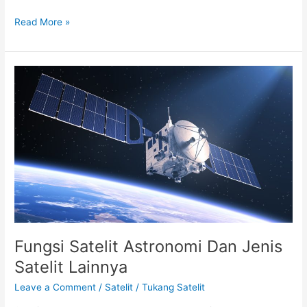
Read More »
Fungsi
Satelit
Astronomi
Dan
Jenis
Satelit
Lainnya
Fungsi Satelit Astronomi Dan Jenis
Satelit Lainnya
Leave a Comment
/
Satelit
/
Tukang Satelit