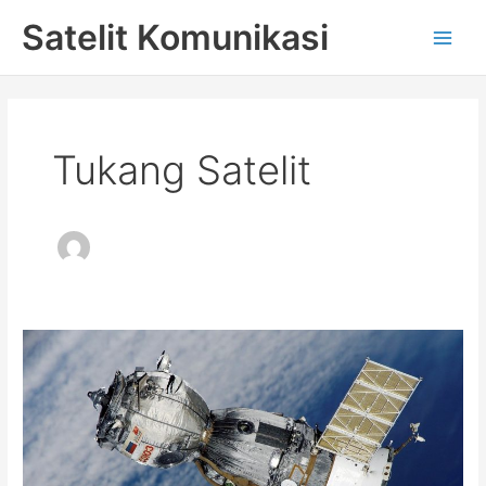
Skip
Main
Satelit Komunikasi
to
Men
content
Tukang Satelit
Provider
Telepon
Satelit
Iridium