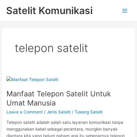
Skip
Main
Satelit Komunikasi
to
Men
content
telepon satelit
Manfaat
Telepon
Manfaat Telepon Satelit Untuk
Satelit
Untuk
Umat Manusia
Umat
Leave a Comment
/
Jenis Satelit
/
Tukang Satelit
Manusia
Telepon satelit adalah salah satu layanan komunikasi tanpa
menggunakan kabel sebagai perantara, mungkin banyak
diantara kita yang belum paham apa itu sebenarnya telepon