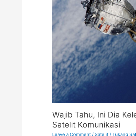
Kelebihan
Dan
Kekurangan
Satelit
Komunikasi
Wajib Tahu, Ini Dia K
Satelit Komunikasi
Leave a Comment
/
Satelit
/
Tukang Sat