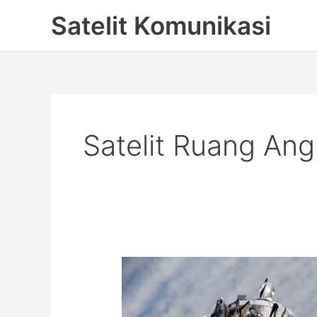
Skip
Satelit Komunikasi
to
content
Satelit Ruang An
Wajib
Tahu,
Ini
Dia