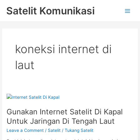
Skip
Main
Satelit Komunikasi
to
Men
content
koneksi internet di
laut
Gunakan
Internet
Gunakan Internet Satelit Di Kapal
Satelit
Di
Untuk Jaringan Di Tengah Laut
Kapal
Leave a Comment
/
Satelit
/
Tukang Satelit
Untuk
Jaringan