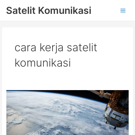
Skip
Main
Satelit Komunikasi
to
Men
content
cara kerja satelit
komunikasi
Mengenal
Satelit
Komunikasi
Dan
Cara
Kerjanya